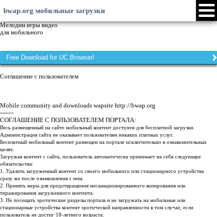
bwap.org мобильные загрузки
Логин
Создать аккаунт
Android
Java
Symbian
Windows Phone
iPhone
Общение
Выбрать язык:
Версии сайта:
xHTML
EN
RU
LV
Touch
HI
ID
WML
Мое меню
web
Форумы
Чат
Мелодии игры видео
для мобильного
Free Download for UC Browser!
Соглашение с пользователем
Mobile community and downloads wapsite http://bwap.org
-------
СОГЛАШЕНИЕ С ПОЛЬЗОВАТЕЛЕМ ПОPТАЛА:
Весь размещенный на сайте мобильный контент доступен для бесплатной загрузки.
Администрация сайта не оказывает пользователям никаких платных услуг.
Бесплатный мобильный контент размещен на портале исключительно в ознакомительных
целях.
Загружая контент с сайта, пользователь автоматически принимает на себя следующие
обязательства:
1. Удалить загруженный контент со своего мобильного или стационарного устройства
сразу же после ознакомления с ним.
2. Принять меры для предотвращения несанкционированного копирования или
тиражирования загруженного контента.
3. Не посещать эротические разделы портала и не загружать на мобильные или
стационарные устройства контент эротической направленности в том случае, если
пользователь не достиг 18-летнего возраста.