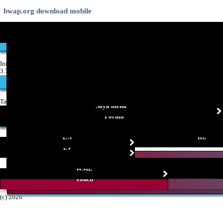
bwap.org download mobile
Indonesian ringtones
videos games free
Speed Up Your Browsing with UCWeb!
Ini adalah berita:
3.75/5
Suara
Tampilan: 1839125
Saya menu
-----
Forum
Tambahkan komentar
EN
RU
Komentar: 0
------
LV
WML
[0.0033]
Touch
(c) 2026