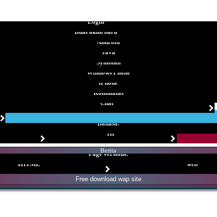
Login
Buat akun baru
Android
Java
Symbian
Windows Phone
iPhone
Komunitas
Chat
Bahasa:
HI
Berita
Page versions:
xHTML
web
Free download wap site