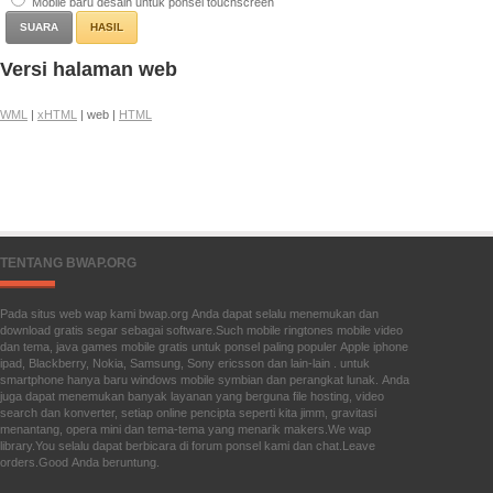
Mobile baru desain untuk ponsel touchscreen
HASIL
Versi halaman web
WML
|
xHTML
| web |
HTML
TENTANG BWAP.ORG
Pada situs web wap kami bwap.org Anda dapat selalu menemukan dan
download gratis segar sebagai software.Such mobile ringtones mobile video
dan tema, java games mobile gratis untuk ponsel paling populer Apple iphone
ipad, Blackberry, Nokia, Samsung, Sony ericsson dan lain-lain . untuk
smartphone hanya baru windows mobile symbian dan perangkat lunak. Anda
juga dapat menemukan banyak layanan yang berguna file hosting, video
search dan konverter, setiap online pencipta seperti kita jimm, gravitasi
menantang, opera mini dan tema-tema yang menarik makers.We wap
library.You selalu dapat berbicara di forum ponsel kami dan chat.Leave
orders.Good Anda beruntung.