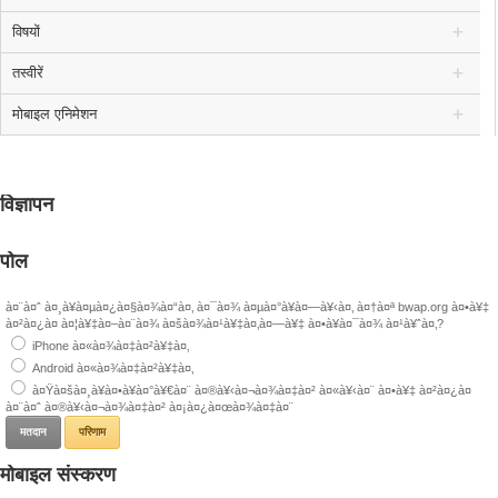
विषयों
तस्वीरें
मोबाइल एनिमेशन
विज्ञापन
पोल
à¤¨à¤ˆ à¤¸à¥à¤µà¤¿à¤§à¤¾à¤“à¤‚ à¤¯à¤¾ à¤µà¤°à¥à¤—à¥‹à¤‚ à¤†à¤ª bwap.org à¤•à¥‡
à¤²à¤¿à¤ à¤¦à¥‡à¤–à¤¨à¤¾ à¤šà¤¾à¤¹à¥‡à¤‚à¤—à¥‡ à¤•à¥à¤¯à¤¾ à¤¹à¥ˆà¤‚?
iPhone à¤«à¤¾à¤‡à¤²à¥‡à¤‚
Android à¤«à¤¾à¤‡à¤²à¥‡à¤‚
à¤Ÿà¤šà¤¸à¥à¤•à¥à¤°à¥€à¤¨ à¤®à¥‹à¤¬à¤¾à¤‡à¤² à¤«à¥‹à¤¨ à¤•à¥‡ à¤²à¤¿à¤
à¤¨à¤ˆ à¤®à¥‹à¤¬à¤¾à¤‡à¤² à¤¡à¤¿à¤œà¤¾à¤‡à¤¨
परिणाम
मोबाइल संस्करण