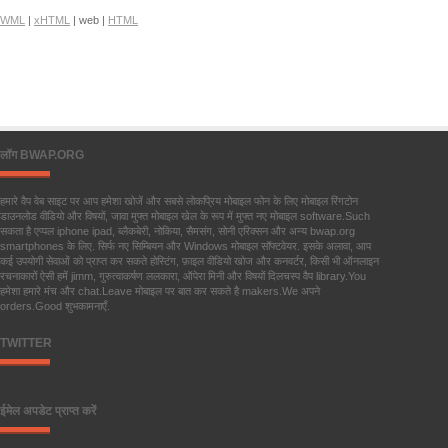
WML
|
xHTML
| web |
HTML
लॉग BWAP.ORG
हमारे वैप वेब साइट पर आप हमेशा खोजें और सबसे लोकप्रिय मोबाइल फोन के लिए मोबाइल रिंगटोन
डाउनलोड वीडियो और विषयों, जावा मुफ्त मोबाइल खेल के रूप में मुफ्त नए मोबाइल software.Such
सकता है एप्पल iphone ipad, ब्लैकबेरी, नोकिया, सैमसंग, सोनी एरिक्सन और अन्य bwap.org
smartphones के लिए. सिर्फ नए सिम्बियन और Windows मोबाइल सॉफ्टवेयर. इसके अलावा, आप
कई उपयोगी सेवाओं को प्राप्त कर सकते होस्टिंग, फ़ाइल वीडियो खोज और कनवर्टर, किसी भी ऑनलाइन
रचनाकारों ऐसी हमें jimm, गुरुत्वाकर्षण ललकारा, ऑपेरा मिनी और विषयों दिलचस्प वैप library.You
हमेशा हमारे मंच और chat.Leave मोबाइल पर बात कर सकते है makers.We अपने
orders.Good शुभकामनाएँ.
TWITTER
ईमेल अपडेट प्राप्त करें