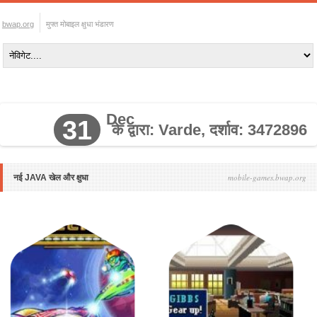
bwap.org
मुफ्त मोबाइल क्षुधा भंडारण
Dec
31
के द्वारा: Varde, दर्शाव: 3472896
mobile-games.bwap.org
नई JAVA खेल और क्षुधा