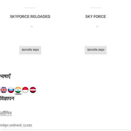
SKYFORCE RELOADED
SKY FORCE
...
...
डाउनलोड फ़ाइल
डाउनलोड फ़ाइल
भाषाएँ
विज्ञापन
लॉगिन
पंजीकृत उपयोगकर्ता: 51499