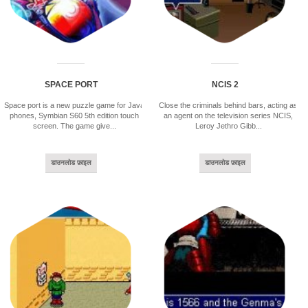
SPACE PORT
NCIS 2
Space port is a new puzzle game for Java
Close the criminals behind bars, acting as
phones, Symbian S60 5th edition touch
an agent on the television series NCIS,
screen. The game give...
Leroy Jethro Gibb...
डाउनलोड फ़ाइल
डाउनलोड फ़ाइल