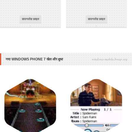
डाउनलोड फ़ाइल
डाउनलोड फ़ाइल
windows-mobile.bwap.org
नया WINDOWS PHONE 7 खेल और क्षुधा