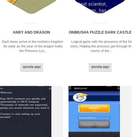
ANRY AND DRAGON
ONIMUSHA PUZZLE DARK CASTLE
Dark times arrive in the northern kingdom.
Logical game with the presence of the full
As early as the year of the dragon holds
story. Helping the princess get through the
the Princess Lyo...
rooms of the ...
डाउनलोड फ़ाइल
डाउनलोड फ़ाइल