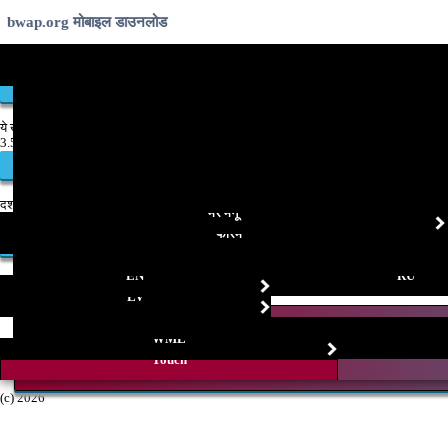
bwap.org मोबाइल डाउनलोड
Hindi ringtones
videos games free
No need to input site URL with UCWeb!
ये खबर है:
3.51/5
मतदान
दर्शाव: 1994059
मेरे मेनू
-----
फोरम
टिप्पणी जोड़ें
EN
RU
टीकाओं: 0
------
LV
WML
[0.0028]
Touch
(c) 2026