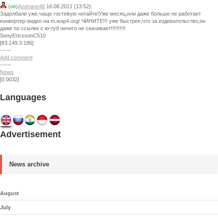
(on)
Andriano48
16.08.2011 (13:52):
Задолбали уже,чаще гостевую читайте!Уже месяц,или даже больше не работает
конвертер-видео на m.wap4.org/ ЧИНИТЕ!!! уже быстрее,что за издевательство,он
даже по ссылке с ю-туб ничего не скачивает!!!!!!!!!!
SonyEricssonC510
[83.149.3.186]
------
Add comment
------
News
[0.0032]
Languages
Advertisement
News archive
August
July