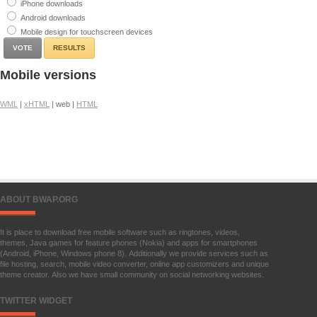
iPhone downloads
Android downloads
Mobile design for touchscreen devices
RESULTS
Mobile versions
WML
|
xHTML
| web |
HTML
ABOUT BWAP.ORG
It is place to download free mobile software such as ringtones, videos,
themes, Java games for feature phones (Nokia) and apps for smartphones
(Android, iPhone, Windows phone 8). Additionally we provide services such as
file hosting, search, mobile video converter, online app customizers and unique
theme creator. Also we have small community on social networking websites.
TWITTER WIDGET