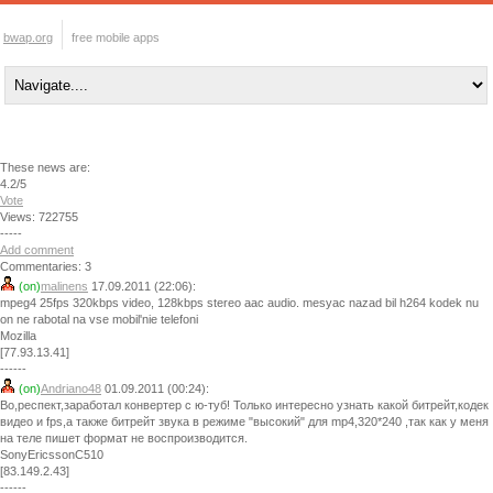
bwap.org
free mobile apps
These news are:
4.2/5
Vote
Views: 722755
-----
Add comment
Commentaries: 3
(on)
malinens
17.09.2011 (22:06):
mpeg4 25fps 320kbps video, 128kbps stereo aac audio. mesyac nazad bil h264 kodek nu
on ne rabotal na vse mobil'nie telefoni
Mozilla
[77.93.13.41]
------
(on)
Andriano48
01.09.2011 (00:24):
Во,респект,заработал конвертер с ю-туб! Только интересно узнать какой битрейт,кодек
видео и fps,a также битрейт звука в режиме "высокий" для mp4,320*240 ,так как у меня
на теле пишет формат не воспроизводится.
SonyEricssonC510
[83.149.2.43]
------