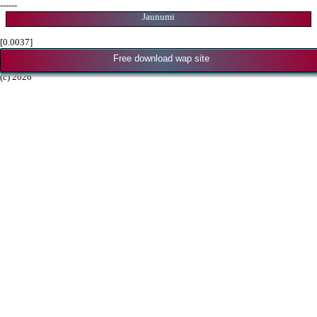
------
Jaunumi
[0.0037]
Free download wap site
(c) 2026