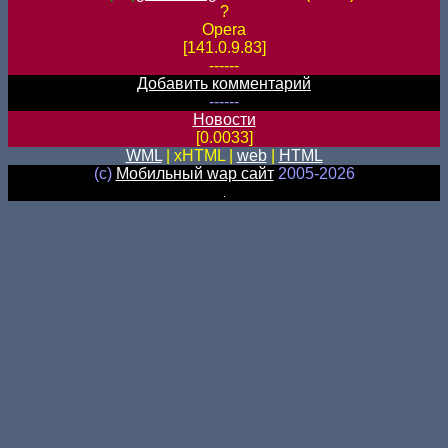
?
Opera
[141.0.9.83]
------
Добавить комментарий
------
Новости
[0.0033]
WML
| xHTML |
web
|
HTML
(c)
Мобильный wap сайт
2005-2026