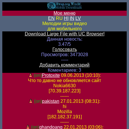
Мое меню
EN
RU
HI
IN
LV
Мелодии игры видео
для мобильного
Download Large File with UC Browser!
Данная новость:
3.47/5
Голосовать
Просмотров: 3473028
-----
Добавить комментарий
Коментариев: 3
(on)
Protoxite
09.06.2013 (10:10):
Что то давно не обновляется сайт
Nokia6630
[70.39.187.223]
------
(on)
pakistan
27.01.2013 (08:31):
hi
Mozilla
[182.182.37.191]
------
(on)
ghandoang
22.01.2013 (03:06):