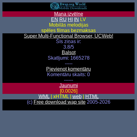
Mana izvēlne
EN
RU
HI
IN
LV
Mobilās melodijas
spēles filmas bezmaksas
Super Multi-Functional Browser, UCWeb!
Šīs ziņas ir:
3.8/5
Balsot
Skatījumi: 1665278
-----
Pievienot komentāru
Komentāru skaits: 0
------
Jaunumi
[0.0026]
WML
| xHTML |
web
|
HTML
(c)
Free download wap site
2005-2026