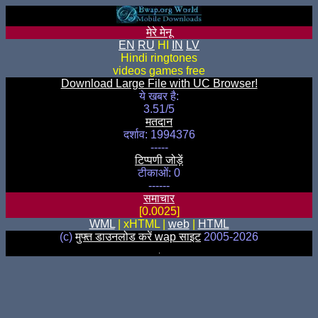
मेरे मेनू
EN
RU
HI
IN
LV
Hindi ringtones
videos games free
Download Large File with UC Browser!
ये खबर है:
3.51/5
मतदान
दर्शाव: 1994376
-----
टिप्पणी जोड़ें
टीकाओं: 0
------
समाचार
[0.0025]
WML
| xHTML |
web
|
HTML
(c)
मुफ्त डाउनलोड करें wap साइट
2005-2026