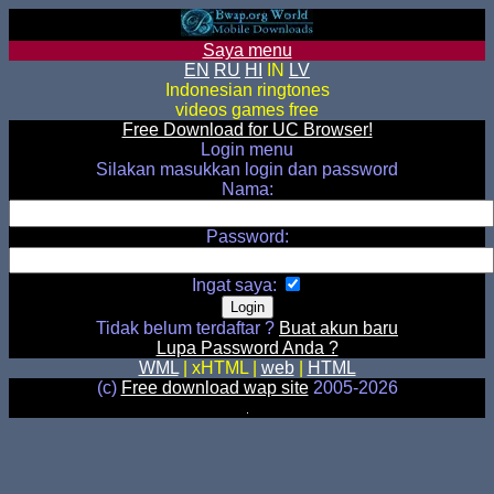
Saya menu
EN
RU
HI
IN
LV
Indonesian ringtones
videos games free
Free Download for UC Browser!
Login menu
Silakan masukkan login dan password
Nama:
Password:
Ingat saya
:
Tidak belum terdaftar ?
Buat akun baru
Lupa Password Anda ?
WML
| xHTML |
web
|
HTML
(c)
Free download wap site
2005-2026