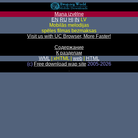
Mana izvēlne
EN
RU
HI
IN
LV
Mobilās melodijas
spēles filmas bezmaksas
Visit us with UC Browser, More Faster!
Содержание
К разделам
WML
| xHTML |
web
|
HTML
(c)
Free download wap site
2005-2026