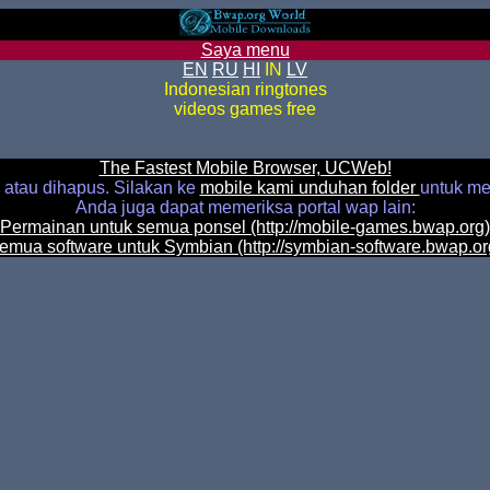
Saya menu
EN
RU
HI
IN
LV
Indonesian ringtones
videos games free
The Fastest Mobile Browser, UCWeb!
n atau dihapus. Silakan ke
mobile kami unduhan folder
untuk m
Anda juga dapat memeriksa portal wap lain:
Permainan untuk semua ponsel (http://mobile-games.bwap.org)
emua software untuk Symbian (http://symbian-software.bwap.or