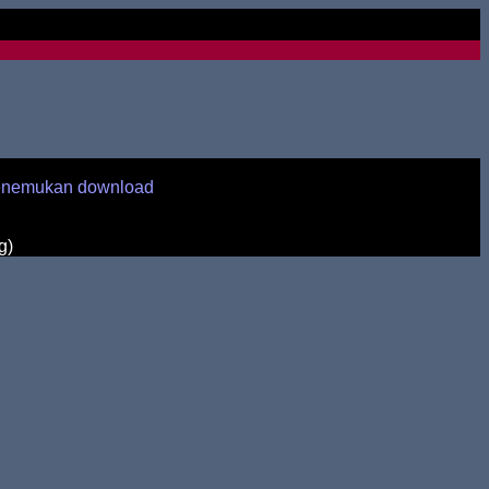
enemukan download
g)