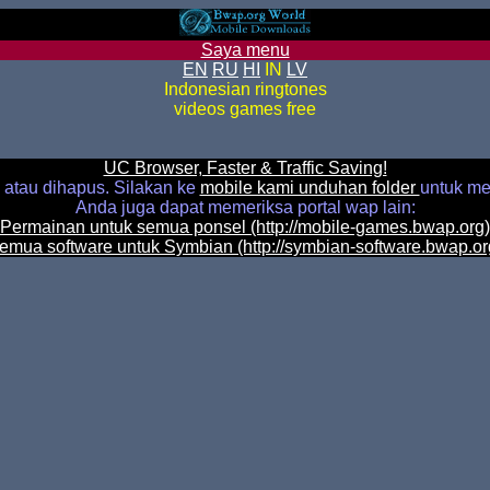
Saya menu
EN
RU
HI
IN
LV
Indonesian ringtones
videos games free
UC Browser, Faster & Traffic Saving!
n atau dihapus. Silakan ke
mobile kami unduhan folder
untuk m
Anda juga dapat memeriksa portal wap lain:
Permainan untuk semua ponsel (http://mobile-games.bwap.org)
emua software untuk Symbian (http://symbian-software.bwap.or