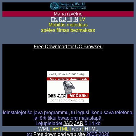
Mana izvēlne
EN
RU
HI
IN
LV
Mobilās melodijas
spēles filmas bezmaksas
Free Download for UC Browser!
Ieinstalējot šo java programmu, tu iegūsi ikonu savā telefonā,
lai ērti tiktu bwap.org majaslapā.
Lejupielādēt
JAD
JAR
5,14 kb
WML
| xHTML |
web
|
HTML
(c)
Free download wap site
2005-2026