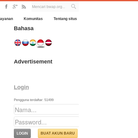
Layanan
Komunitas
Tentang situs
Bahasa
Advertisement
Login
Pengguna terdaftar: 51499
BUAT AKUN BARU