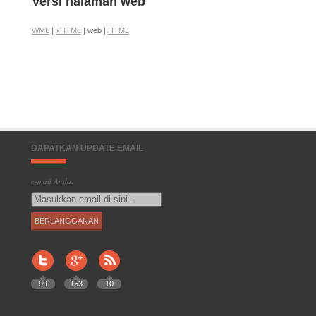
Versi halaman web
WML
|
xHTML
| web |
HTML
DAPATKAN UPDATE EMAIL
e-mail Anda:
99
153
10