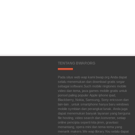
TENTANG BWAP.ORG
Pada situs web wap kami bwap.org Anda dapat
selalu menemukan dan download gratis segar
sebagai software.Such mobile ringtones mobile
video dan tema, java games mobile gratis untuk
ponsel paling populer Apple iphone ipad,
Blackberry, Nokia, Samsung, Sony ericsson dan
lain-lain . untuk smartphone hanya baru windows
mobile symbian dan perangkat lunak. Anda juga
dapat menemukan banyak layanan yang berguna
file hosting, video search dan konverter, setiap
online pencipta seperti kita jimm, gravitasi
menantang, opera mini dan tema-tema yang
menarik makers.We wap library.You selalu dapat