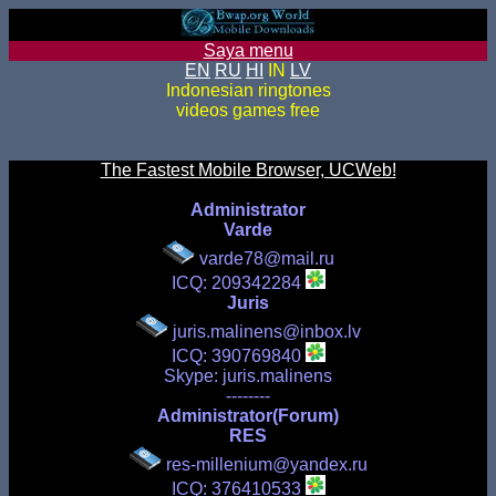
Saya menu
EN
RU
HI
IN
LV
Indonesian ringtones
videos games free
The Fastest Mobile Browser, UCWeb!
Administrator
Varde
varde78@mail.ru
ICQ: 209342284
Juris
juris.malinens@inbox.lv
ICQ: 390769840
Skype: juris.malinens
--------
Administrator(Forum)
RES
res-millenium@yandex.ru
ICQ: 376410533