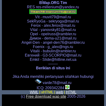
BWap.ORG Tim
RES
res-millenium@yandex.ru
Vit -
muvit79@mail.ru
SekRyoGa -
sekryoga@mail.ru
Ferox -
alex.ferox@mail.ru
Vital -
yanovsky81@mail.ru
Opel -
opelruss@rambler.ru
Димон -
dema-u21@mail.ru
Angel-Den -
angel-den76@rambler.ru
Foenix -
g_alex@ngs.ru
Vitalii -
bubulin@rambler.ru
Евгений -
G3-SCORPIO@mail.ru
Emkil -
Slide@hitline.net.ua
--------
Beriklan di situs ini
Jika Anda memiliki pertanyaan silahkan hubungi
varde78@mail.ru
ICQ: 209342284
WML
| xHTML |
web
|
HTML
(c)
Free download wap site
2005-2026