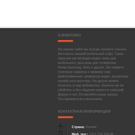
О BWAP.ORG
На нашем сайте вы всегда сможете скачать
бесплатно свежий мобильный софт. Такие
загрузки как мелодии видео темы для
мобильного, java игры для телефонов
Nokia,Samsung, Sony и других. Вы найдете
полезные сервисы к примеру wap
файлообменник ,конвертер видео, различные
онлайн конструкторы. На досуге можно
почитать в wap библиотеке. Конечно же не
обойтись и без общения имеется хороший
форум и чат. Оставляйте ваши заказы.
Постараемся все выполнить.
КОНТАКТНАЯ ИНФОРМАЦИЯ
Страна:
Латвия
Моб. тел.:
+371 274 374 68