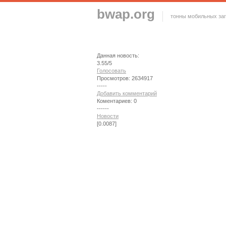
bwap.org
тонны мобильных заг
Данная новость:
3.55/5
Голосовать
Просмотров: 2634917
-----
Добавить комментарий
Коментариев: 0
------
Новости
[0.0087]