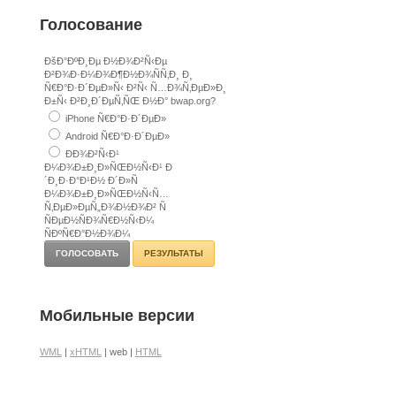
Голосование
ÐšÐ°ÐºÐ¸Ðµ Ð½Ð¾Ð²Ñ‹Ðµ
Ð²Ð¾Ð·Ð¼Ð¾Ð¶Ð½Ð¾ÑÑ‚Ð¸ Ð¸
Ñ€Ð°Ð·Ð´ÐµÐ»Ñ‹ Ð²Ñ‹ Ñ…Ð¾Ñ‚ÐµÐ»Ð¸
Ð±Ñ‹ Ð²Ð¸Ð´ÐµÑ‚ÑŒ Ð½Ð° bwap.org?
iPhone Ñ€Ð°Ð·Ð´ÐµÐ»
Android Ñ€Ð°Ð·Ð´ÐµÐ»
ÐÐ¾Ð²Ñ‹Ð¹
Ð¼Ð¾Ð±Ð¸Ð»ÑŒÐ½Ñ‹Ð¹ Ð
´Ð¸Ð·Ð°Ð¹Ð½ Ð´Ð»Ñ
Ð¼Ð¾Ð±Ð¸Ð»ÑŒÐ½Ñ‹Ñ…
Ñ‚ÐµÐ»ÐµÑ„Ð¾Ð½Ð¾Ð² Ñ
ÑÐµÐ½ÑÐ¾Ñ€Ð½Ñ‹Ð¼
ÑÐºÑ€Ð°Ð½Ð¾Ð¼
РЕЗУЛЬТАТЫ
Мобильные версии
WML
|
xHTML
| web |
HTML