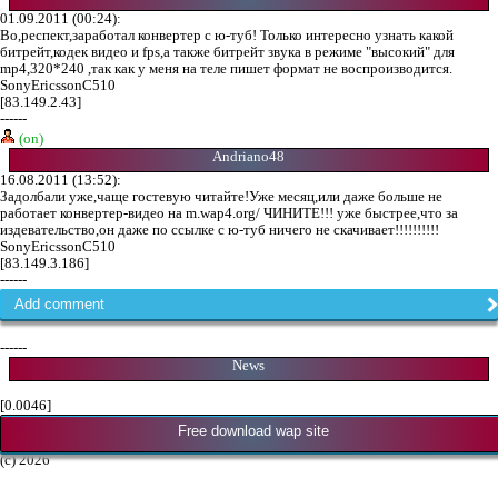
01.09.2011 (00:24):
Во,респект,заработал конвертер с ю-туб! Только интересно узнать какой
битрейт,кодек видео и fps,a также битрейт звука в режиме "высокий" для
mp4,320*240 ,так как у меня на теле пишет формат не воспроизводится.
SonyEricssonC510
[83.149.2.43]
------
(on)
Andriano48
16.08.2011 (13:52):
Задолбали уже,чаще гостевую читайте!Уже месяц,или даже больше не
работает конвертер-видео на m.wap4.org/ ЧИНИТЕ!!! уже быстрее,что за
издевательство,он даже по ссылке с ю-туб ничего не скачивает!!!!!!!!!!
SonyEricssonC510
[83.149.3.186]
------
Add comment
------
News
[0.0046]
Free download wap site
(c) 2026