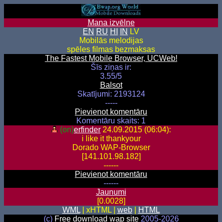
Mana izvēlne
EN
RU
HI
IN
LV
Mobilās melodijas
spēles filmas bezmaksas
The Fastest Mobile Browser, UCWeb!
Šīs ziņas ir:
3.55/5
Balsot
Skatījumi: 2193124
-----
Pievienot komentāru
Komentāru skaits: 1
(on)
erfinder
24.09.2015 (06:04):
i like it thankyour
Dorado WAP-Browser
[141.101.98.182]
------
Pievienot komentāru
------
Jaunumi
[0.0028]
WML
| xHTML |
web
|
HTML
(c)
Free download wap site
2005-2026