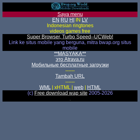
Saya menu
EN
RU
HI
IN
LV
Indonesian ringtones
videos games free
Super Browser, Turbo Speed--UCWeb!
Link ke situs mobile yang berguna, mitra bwap.org situs
mobile
**MASYAKA**
это Atrava.ru
Мобильные бесплатные загрузки
------
Tambah URL
------
WML
| xHTML |
web
|
HTML
(c)
Free download wap site
2005-2026