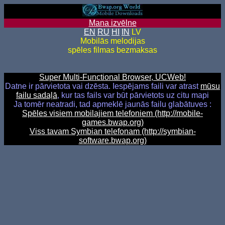
Mana izvēlne
EN
RU
HI
IN
LV
Mobilās melodijas
spēles filmas bezmaksas
Super Multi-Functional Browser, UCWeb!
Datne ir pārvietota vai dzēsta. Iespējams faili var atrast
mūsu
failu sadaļā
, kur tas fails var būt pārvietots uz citu mapi
Ja tomēr neatradi, tad apmeklē jaunās failu glabātuves :
Spēles visiem mobilajiem telefoniem (http://mobile-
games.bwap.org)
Viss tavam Symbian telefonam (http://symbian-
software.bwap.org)