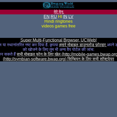
मेरे मेनू
EN
RU
HI
IN
LV
Hindi ringtones
videos games free
Super Multi-Functional Browser, UCWeb!
 या स्थानांतरित नष्ट कर दिया है. कृपया
हमारे मोबाइल डाउनलोड फ़ोल्डर
अपने 
को खोजने के लिए तुम भी अन्य वैप पोर्टल की जांच:
र सकते हैं
सभी मोबाइल फोन के लिए खेल (http://mobile-games.bwap.or
(http://symbian-software.bwap.org) सिम्बियन के लिए सभी सॉफ्टवेयर